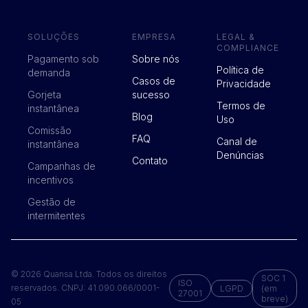
SOLUÇÕES
EMPRESA
LEGAL &
COMPLIANCE
Pagamento sob
Sobre nós
Política de
demanda
Casos de
Privacidade
Gorjeta
sucesso
Termos de
instantânea
Blog
Uso
Comissão
FAQ
Canal de
instantânea
Denúncias
Contato
Campanhas de
incentivos
Gestão de
intermitentes
© 2026 Quansa Ltda. Todos os direitos
SOC 1
ISO
reservados. CNPJ: 41.090.066/0001-
LGPD
(em
27001
breve)
05