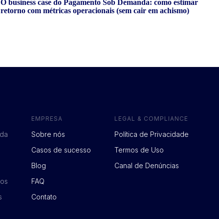
O business case do Pagamento Sob Demanda: como estimar
retorno com métricas operacionais (sem cair em achismo)
EMPRESA
LEGAL & COMPLIANCE
da
Sobre nós
Política de Privacidade
Casos de sucesso
Termos de Uso
Blog
Canal de Denúncias
vos
FAQ
s
Contato