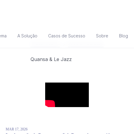
ema
A Solução
Casos de Sucesso
Sobre
Blog
PÁGINA INICIAL
BLOG DA QUANSA
Quansa & Le Jazz
MAR 17, 2026