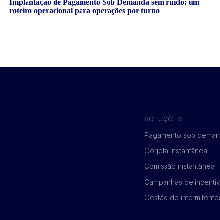
Implantação de Pagamento Sob Demanda sem ruído: um
roteiro operacional para operações por turno
SOLUÇÕES
Pagamento sob deman
Gorjeta instantânea
Comissão instantânea
Campanhas de incenti
Gestão de intermitente